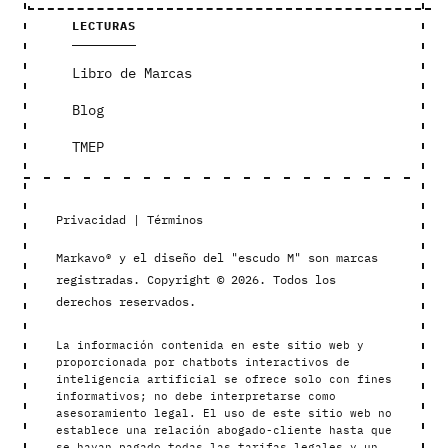
LECTURAS
Libro de Marcas
Blog
TMEP
Privacidad
|
Términos
Markavo® y el diseño del "escudo M" son marcas
registradas. Copyright © 2026. Todos los
derechos reservados.
La información contenida en este sitio web y
proporcionada por chatbots interactivos de
inteligencia artificial se ofrece solo con fines
informativos; no debe interpretarse como
asesoramiento legal. El uso de este sitio web no
establece una relación abogado-cliente hasta que
se hayan pagado todas las tarifas legales y un