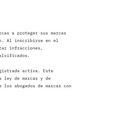
rcas a proteger sus marcas
n. Al inscribirse en el
tar infracciones,
alsificados.
gistrada activa. Este
a ley de marcas y de
e los abogados de marcas con