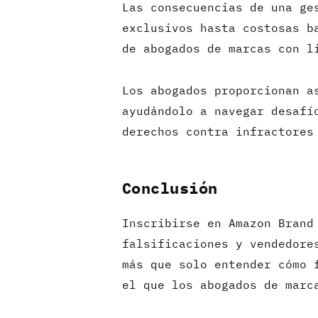
Las consecuencias de una ge
exclusivos hasta costosas b
de abogados de marcas con l
Los abogados proporcionan a
ayudándolo a navegar desafí
derechos contra infractores
Conclusión
Inscribirse en Amazon Brand
falsificaciones y vendedore
más que solo entender cómo 
el que los abogados de marc