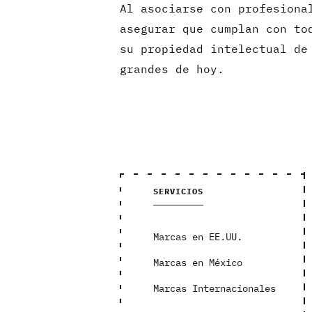
Al asociarse con profesiona
asegurar que cumplan con to
su propiedad intelectual de
grandes de hoy.
SERVICIOS
Marcas en EE.UU.
Marcas en México
Marcas Internacionales