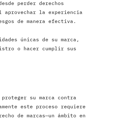
desde perder derechos
l aprovechar la experiencia
esgos de manera efectiva.
idades únicas de su marca,
istro o hacer cumplir sus
 proteger su marca contra
amente este proceso requiere
recho de marcas—un ámbito en