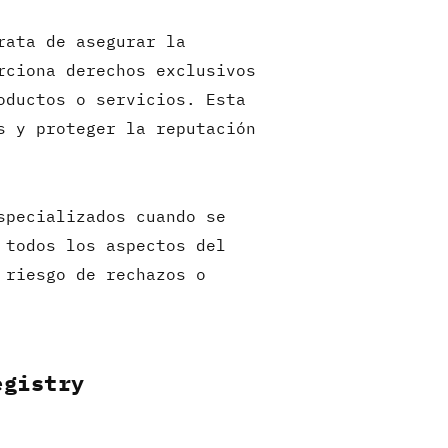
rata de asegurar la
rciona derechos exclusivos
oductos o servicios. Esta
s y proteger la reputación
specializados cuando se
 todos los aspectos del
 riesgo de rechazos o
egistry