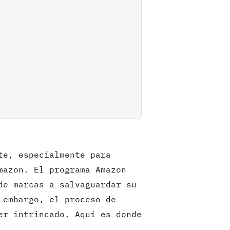
te, especialmente para
mazon. El programa Amazon
de marcas a salvaguardar su
 embargo, el proceso de
er intrincado. Aquí es donde