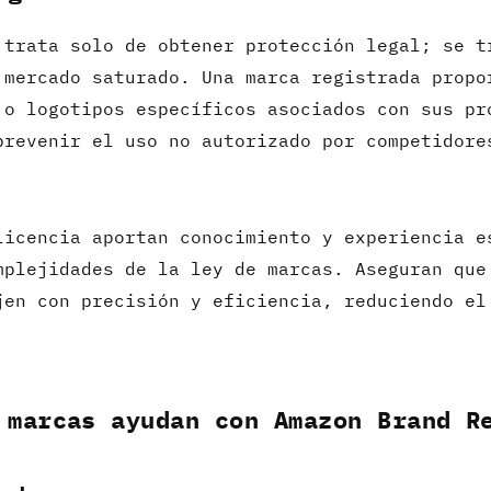
 trata solo de obtener protección legal; se t
 mercado saturado. Una marca registrada propo
 o logotipos específicos asociados con sus pr
prevenir el uso no autorizado por competidore
licencia aportan conocimiento y experiencia e
mplejidades de la ley de marcas. Aseguran que
jen con precisión y eficiencia, reduciendo el
 marcas ayudan con Amazon Brand R