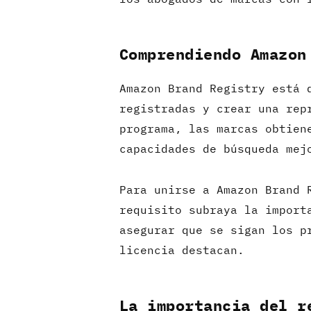
Comprendiendo Amazon
Amazon Brand Registry está 
registradas y crear una rep
programa, las marcas obtien
capacidades de búsqueda mej
Para unirse a Amazon Brand 
requisito subraya la import
asegurar que se sigan los p
licencia destacan.
La importancia del r