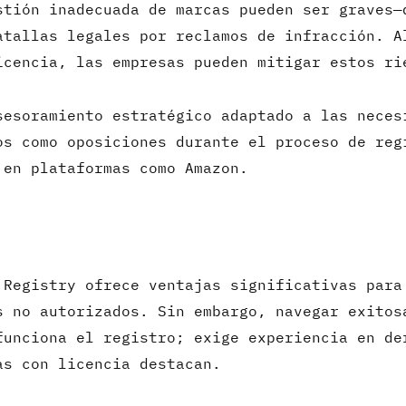
stión inadecuada de marcas pueden ser graves—
atallas legales por reclamos de infracción. A
icencia, las empresas pueden mitigar estos ri
sesoramiento estratégico adaptado a las neces
os como oposiciones durante el proceso de reg
 en plataformas como Amazon.
 Registry ofrece ventajas significativas para
s no autorizados. Sin embargo, navegar exitos
funciona el registro; exige experiencia en de
as con licencia destacan.