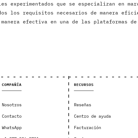
les experimentados que se especializan en mar
dos los requisitos necesarios de manera efici
 manera efectiva en una de las plataformas de
COMPAÑÍA
RECURSOS
Nosotros
Reseñas
Contacto
Centro de ayuda
WhatsApp
Facturación